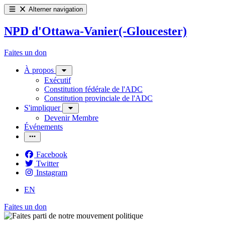
Alterner navigation
NPD d'Ottawa-Vanier(-Gloucester)
Faites un don
À propos
Exécutif
Constitution fédérale de l'ADC
Constitution provinciale de l'ADC
S'impliquer
Devenir Membre
Événements
Facebook
Twitter
Instagram
EN
Faites un don